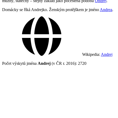
mužný, statečný – stejný základ jako počeštěná podoba
Ondřej
.
Domácky se říká Andrejko. Ženským protějškem je jméno
Andrea
.
Wikipedia:
Andrej
Počet výskytů jména
Andrej
(v ČR r. 2016): 2720