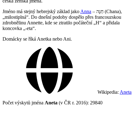
česká ženská jména.
Jméno má stejný hebrejský základ jako
Anna
– חַנָּה (Chana),
„milostiplná“. Do dnešní podoby dospělo přes francouzskou
zdrobnělinu Annette, kde se ztratilo počáteční „H“ a přidala
koncovka „-eta“.
Domácky se říká Anetka nebo Ani.
Wikipedia:
Aneta
Počet výskytů jména
Aneta
(v ČR r. 2016): 29840