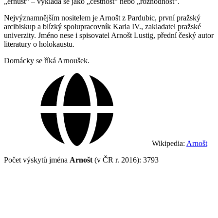
„ernust“ – vykládá se jako „čestnost“ nebo „rozhodnost“.
Nejvýznamnějším nositelem je Arnošt z Pardubic, první pražský
arcibiskup a blízký spolupracovník Karla IV., zakladatel pražské
univerzity. Jméno nese i spisovatel Arnošt Lustig, přední český autor
literatury o holokaustu.
Domácky se říká Arnoušek.
Wikipedia:
Arnošt
Počet výskytů jména
Arnošt
(v ČR r. 2016): 3793