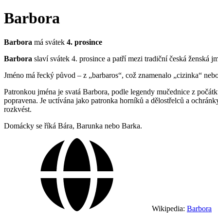
Barbora
Barbora
má svátek
4. prosince
Barbora
slaví svátek 4. prosince a patří mezi tradiční česká ženská j
Jméno má řecký původ – z „barbaros“, což znamenalo „cizinka“ nebo 
Patronkou jména je svatá Barbora, podle legendy mučednice z počátku 4.
popravena. Je uctívána jako patronka horníků a dělostřelců a ochrán
rozkvést.
Domácky se říká Bára, Barunka nebo Barka.
Wikipedia:
Barbora