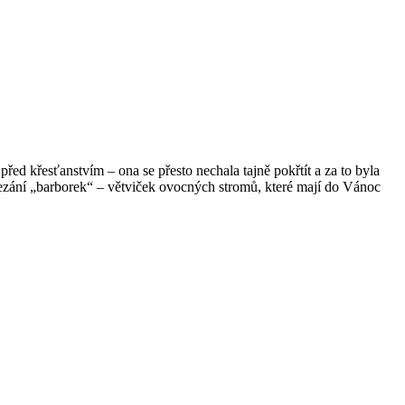
před křesťanstvím – ona se přesto nechala tajně pokřtít a za to byla
řezání „barborek“ – větviček ovocných stromů, které mají do Vánoc