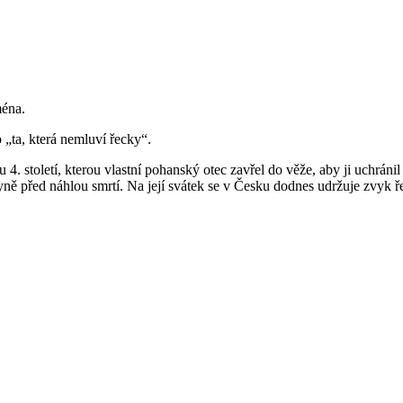
ména.
„ta, která nemluví řecky“.
 století, kterou vlastní pohanský otec zavřel do věže, aby ji uchránil 
kyně před náhlou smrtí. Na její svátek se v Česku dodnes udržuje zvyk 