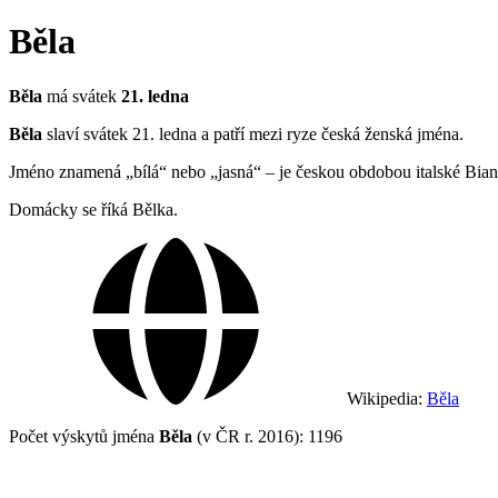
Běla
Běla
má svátek
21. ledna
Běla
slaví svátek 21. ledna a patří mezi ryze česká ženská jména.
Jméno znamená „bílá“ nebo „jasná“ – je českou obdobou italské Bi
Domácky se říká Bělka.
Wikipedia:
Běla
Počet výskytů jména
Běla
(v ČR r. 2016): 1196