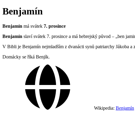
Benjamín
Benjamín
má svátek
7. prosince
Benjamín
slaví svátek 7. prosince a má hebrejský původ – „ben jami
V Bibli je Benjamín nejmladším z dvanácti synů patriarchy Jákoba a
Domácky se říká Benjík.
Wikipedia:
Benjamín