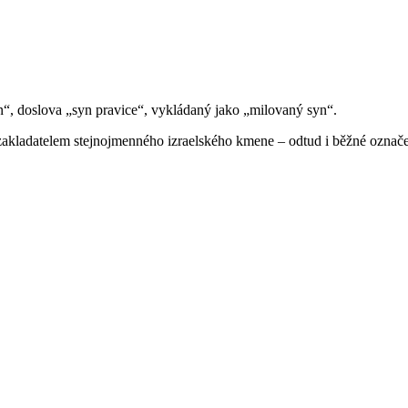
n“, doslova „syn pravice“, vykládaný jako „milovaný syn“.
 zakladatelem stejnojmenného izraelského kmene – odtud i běžné označe