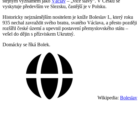
stejným významem jako
Václav
– „více slávy“. V Česku se
vyskytuje především ve Slezsku, častější je v Polsku.
Historicky nejznámějším nositelem je kníže Boleslav I., který roku
935 nechal zavraždit svého bratra, svatého Václava, a přesto později
rozšířil české území a upevnil postavení přemyslovského státu –
vešel do dějin s přízviskem Ukrutný.
Domácky se říká Bolek.
Wikipedia:
Boleslav