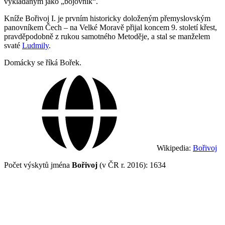
vykládaným jako „bojovník“.
Kníže Bořivoj I. je prvním historicky doloženým přemyslovským
panovníkem Čech – na Velké Moravě přijal koncem 9. století křest,
pravděpodobně z rukou samotného Metoděje, a stal se manželem
svaté
Ludmily
.
Domácky se říká Bořek.
Wikipedia:
Bořivoj
Počet výskytů jména
Bořivoj
(v ČR r. 2016): 1634