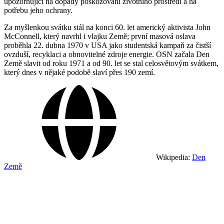
upozorňující na dopady poškozování životního prostředí a na
potřebu jeho ochrany.
Za myšlenkou svátku stál na konci 60. let americký aktivista John
McConnell, který navrhl i vlajku Země; první masová oslava
proběhla 22. dubna 1970 v USA jako studentská kampaň za čistší
ovzduší, recyklaci a obnovitelné zdroje energie. OSN začala Den
Země slavit od roku 1971 a od 90. let se stal celosvětovým svátkem,
který dnes v nějaké podobě slaví přes 190 zemí.
Wikipedia:
Den
Země