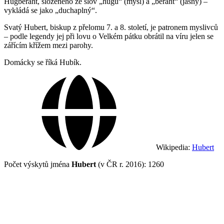
Hugberaht, složeného ze slov „hugu“ (mysl) a „beraht“ (jasný) –
vykládá se jako „duchaplný“.
Svatý Hubert, biskup z přelomu 7. a 8. století, je patronem myslivců
– podle legendy jej při lovu o Velkém pátku obrátil na víru jelen se
zářícím křížem mezi parohy.
Domácky se říká Hubík.
Wikipedia:
Hubert
Počet výskytů jména
Hubert
(v ČR r. 2016): 1260