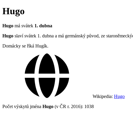
Hugo
Hugo
má svátek
1. dubna
Hugo
slaví svátek 1. dubna a má germánský původ, ze staroněmeckýc
Domácky se říká Hugík.
Wikipedia:
Hugo
Počet výskytů jména
Hugo
(v ČR r. 2016): 1038