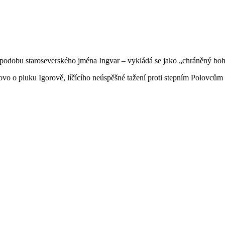
u podobu staroseverského jména Ingvar – vykládá se jako „chráněný b
lovo o pluku Igorově, líčícího neúspěšné tažení proti stepním Polovců