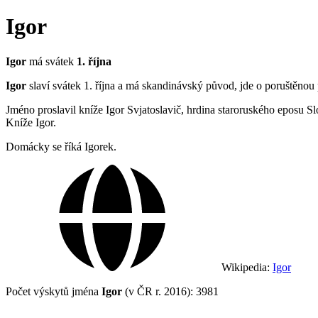
Igor
Igor
má svátek
1. října
Igor
slaví svátek 1. října a má skandinávský původ, jde o poruštěno
Jméno proslavil kníže Igor Svjatoslavič, hrdina staroruského eposu S
Kníže Igor.
Domácky se říká Igorek.
Wikipedia:
Igor
Počet výskytů jména
Igor
(v ČR r. 2016): 3981