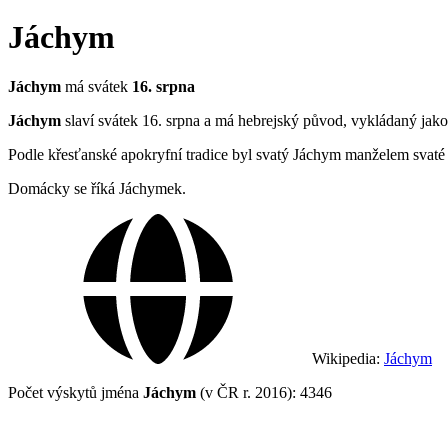
Jáchym
Jáchym
má svátek
16. srpna
Jáchym
slaví svátek 16. srpna a má hebrejský původ, vykládaný ja
Podle křesťanské apokryfní tradice byl svatý Jáchym manželem svaté
Domácky se říká Jáchymek.
Wikipedia:
Jáchym
Počet výskytů jména
Jáchym
(v ČR r. 2016): 4346