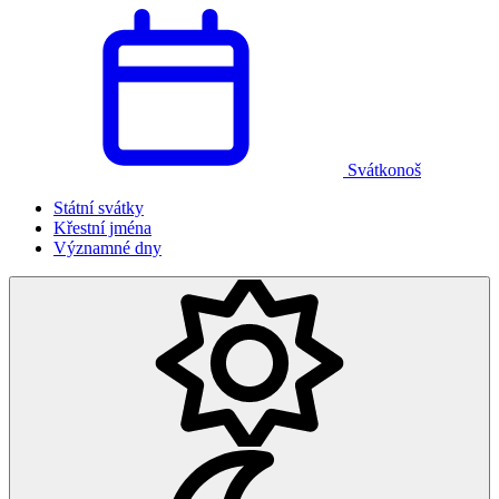
Svátkonoš
Státní svátky
Křestní jména
Významné dny