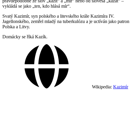
pravděpodobně ze slov „kazit“ a „mír“ nebo od slovesa „kázat“ –
vykládá se jako „ten, kdo hlásá mír“.
Svatý Kazimír, syn polského a litevského krále Kazimíra IV.
Jagellonského, zemřel mladý na tuberkulózu a je uctíván jako patron
Polska a Litvy.
Domácky se říká Kazík.
Wikipedia:
Kazimír