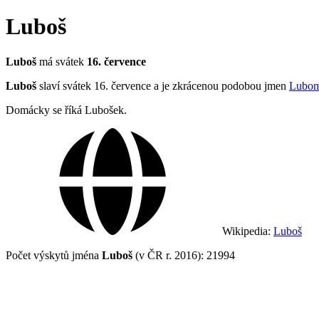
Luboš
Luboš
má svátek
16. července
Luboš
slaví svátek 16. července a je zkrácenou podobou jmen
Lubom
Domácky se říká Lubošek.
Wikipedia:
Luboš
Počet výskytů jména
Luboš
(v ČR r. 2016): 21994