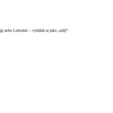
ír
nebo Luboslav – vykládá se jako „milý“.