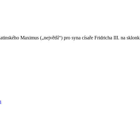
inského Maximus („největší“) pro syna císaře Fridricha III. na sklonku
n