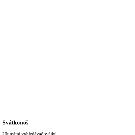
Svátkonoš
Ultimátní vyhledávač svátků