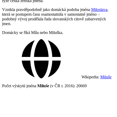
ryze česká ženská jména.
Vznikla pravděpodobně jako domácká podoba jména
Miloslava
,
která se postupem času osamostatnila v samostatné jméno –
podobný vývoj prodělala řada slovanských citově zabarvených
jmen.
Domácky se říká Míla nebo Miluška.
Wikipedia:
Miluše
Počet výskytů jména
Miluše
(v ČR r. 2016): 20669