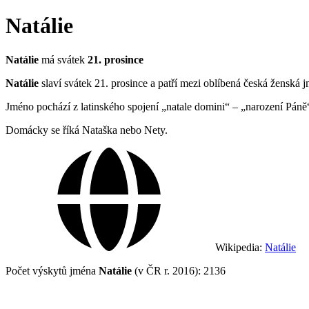
Natálie
Natálie
má svátek
21. prosince
Natálie
slaví svátek 21. prosince a patří mezi oblíbená česká ženská 
Jméno pochází z latinského spojení „natale domini“ – „narození Pán
Domácky se říká Nataška nebo Nety.
Wikipedia:
Natálie
Počet výskytů jména
Natálie
(v ČR r. 2016): 2136