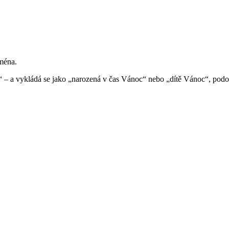
jména.
ě“ – a vykládá se jako „narozená v čas Vánoc“ nebo „dítě Vánoc“, pod