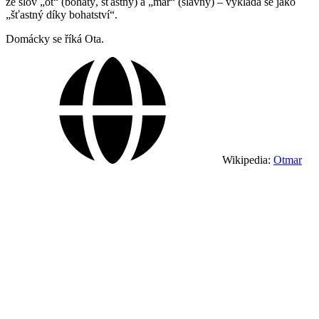
ze slov „ót“ (bohatý, šťastný) a „mar“ (slavný) – vykládá se jako
„šťastný díky bohatství“.
Domácky se říká Ota.
Wikipedia:
Otmar