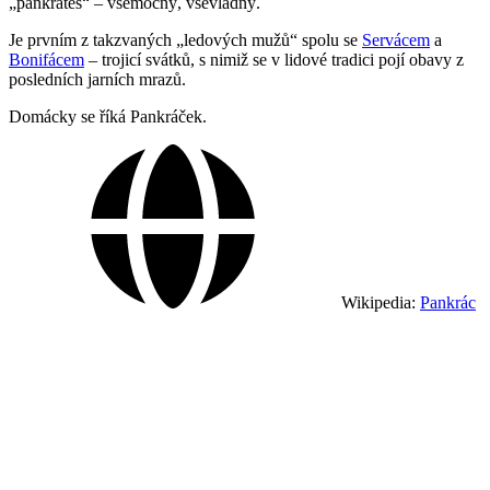
„pankratés“ – všemocný, vševládný.
Je prvním z takzvaných „ledových mužů“ spolu se
Servácem
a
Bonifácem
– trojicí svátků, s nimiž se v lidové tradici pojí obavy z
posledních jarních mrazů.
Domácky se říká Pankráček.
Wikipedia:
Pankrác