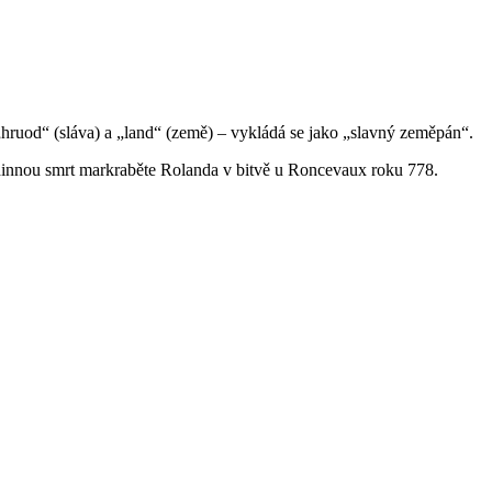
„hruod“ (sláva) a „land“ (země) – vykládá se jako „slavný zeměpán“.
rdinnou smrt markraběte Rolanda v bitvě u Roncevaux roku 778.