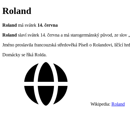
Roland
Roland
má svátek
14. června
Roland
slaví svátek 14. června a má starogermánský původ, ze slov 
Jméno proslavila francouzská středověká Píseň o Rolandovi, líčící h
Domácky se říká Rolda.
Wikipedia:
Roland