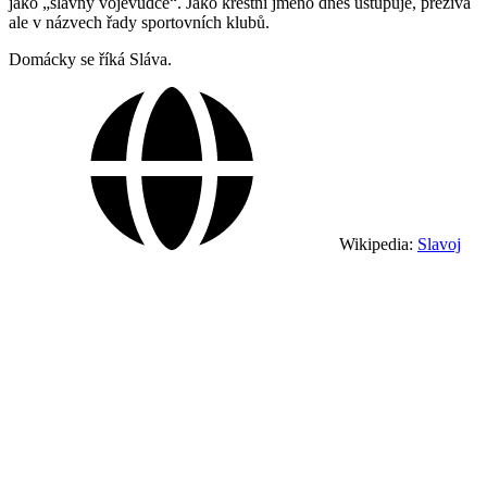
jako „slavný vojevůdce“. Jako křestní jméno dnes ustupuje, přežívá
ale v názvech řady sportovních klubů.
Domácky se říká Sláva.
Wikipedia:
Slavoj