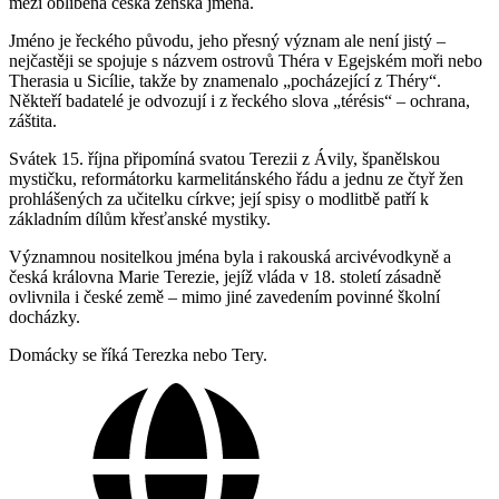
mezi oblíbená česká ženská jména.
Jméno je řeckého původu, jeho přesný význam ale není jistý –
nejčastěji se spojuje s názvem ostrovů Théra v Egejském moři nebo
Therasia u Sicílie, takže by znamenalo „pocházející z Théry“.
Někteří badatelé je odvozují i z řeckého slova „térésis“ – ochrana,
záštita.
Svátek 15. října připomíná svatou Terezii z Ávily, španělskou
mystičku, reformátorku karmelitánského řádu a jednu ze čtyř žen
prohlášených za učitelku církve; její spisy o modlitbě patří k
základním dílům křesťanské mystiky.
Významnou nositelkou jména byla i rakouská arcivévodkyně a
česká královna Marie Terezie, jejíž vláda v 18. století zásadně
ovlivnila i české země – mimo jiné zavedením povinné školní
docházky.
Domácky se říká Terezka nebo Tery.