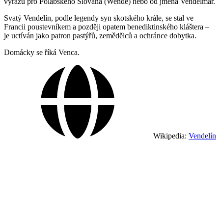
výrazu pro Polabského Slovana (Wende) nebo od jména Vendelmar.
Svatý Vendelín, podle legendy syn skotského krále, se stal ve
Francii poustevníkem a později opatem benediktinského kláštera –
je uctíván jako patron pastýřů, zemědělců a ochránce dobytka.
Domácky se říká Venca.
Wikipedia:
Vendelín