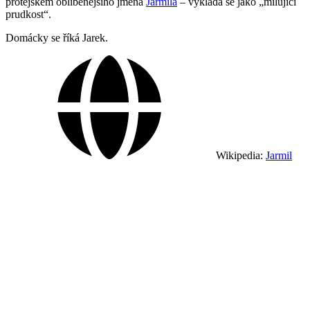
protějškem oblíbenějšího jména
Jarmila
– vykládá se jako „milující
prudkost“.
Domácky se říká Jarek.
Wikipedia:
Jarmil