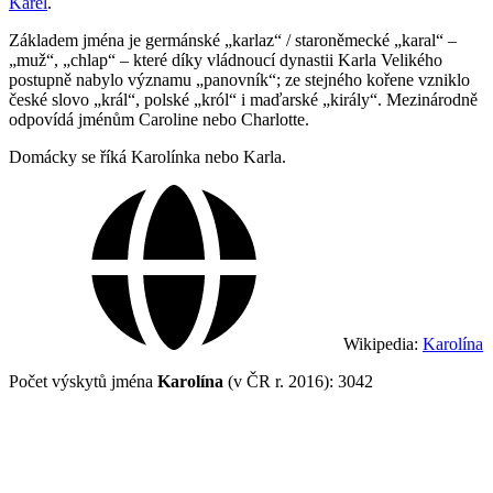
Karel
.
Základem jména je germánské „karlaz“ / staroněmecké „karal“ –
„muž“, „chlap“ – které díky vládnoucí dynastii Karla Velikého
postupně nabylo významu „panovník“; ze stejného kořene vzniklo
české slovo „král“, polské „król“ i maďarské „király“. Mezinárodně
odpovídá jménům Caroline nebo Charlotte.
Domácky se říká Karolínka nebo Karla.
Wikipedia:
Karolína
Počet výskytů jména
Karolína
(v ČR r. 2016): 3042