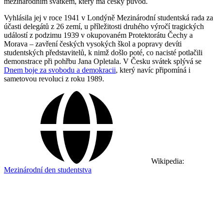
mezinárodním svátkem, který má český původ.
Vyhlásila jej v roce 1941 v Londýně Mezinárodní studentská rada za
účasti delegátů z 26 zemí, u příležitosti druhého výročí tragických
událostí z podzimu 1939 v okupovaném Protektorátu Čechy a
Morava – zavření českých vysokých škol a popravy devíti
studentských představitelů, k nimž došlo poté, co nacisté potlačili
demonstrace při pohřbu Jana Opletala. V Česku svátek splývá se
Dnem boje za svobodu a demokracii
, který navíc připomíná i
sametovou revoluci z roku 1989.
Wikipedia:
Mezinárodní den studentstva