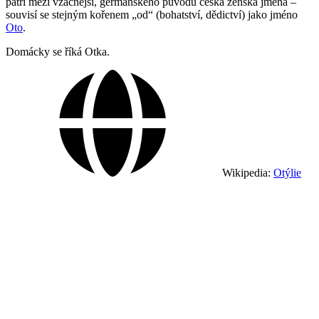
patří mezi vzácnější, germánského původu česká ženská jména –
souvisí se stejným kořenem „od“ (bohatství, dědictví) jako jméno
Oto
.
Domácky se říká Otka.
Wikipedia:
Otýlie